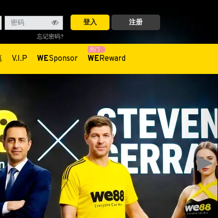
登入
注册
忘记密码?
登场！ 谨防诈骗！WE88 绝不会 在未通知的情况下通过 WhatsApp 联系会
惠
V.I.P
WE
Sponsor
WE
Reward