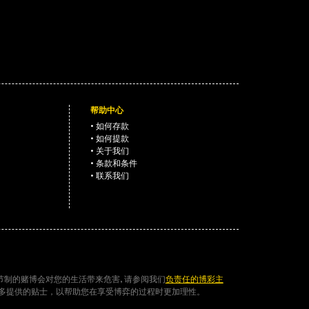
帮助中心
• 如何存款
• 如何提款
• 关于我们
• 条款和条件
• 联系我们
节制的赌博会对您的生活带来危害, 请参阅我们
负责任的博彩主
多提供的贴士，以帮助您在享受博弈的过程时更加理性。