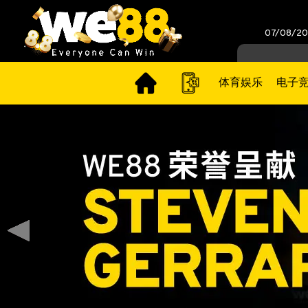
07/08/202
体育娱乐
电子