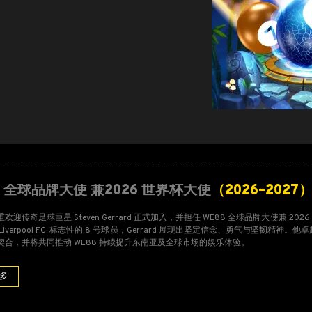
8 全球品牌大使 兼2026 世界杯大使
（2026–2027
隆重欢迎传奇足球巨星 Steven Gerrard 正式加入，并担任 WE88 全球品牌大使
Liverpool F.C. 标志性的 8 号球员，Gerrard 展现出坚定信念、勇气与坚韧精
契合，并将共同推动 WE88 持续提升东南亚及全球市场的娱乐体验。
多